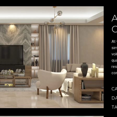
At 
sim
vol
qua
res
cor
C
D
T